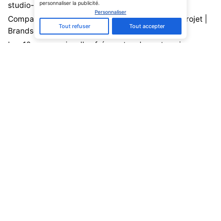
studio-graphisme-alsace
Personnaliser
Comparer plusieurs créatifs avant de lancer un projet |
Tout refuser
Tout accepter
Brandsquare
Les 10 erreurs visuelles fréquentes des entreprises
locales (et comment les corriger)
Pourquoi certaines publicités attirent immédiatement
l’attention?
Comment améliorer la visibilité de son entreprise : guide
complet
Commentaires récents